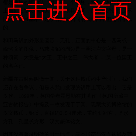
点击进入首页
都是使用的铸币法，就是有一个钱坯，然后再利用模具在
上面刻上铭文和图案，因为模具不同，所以有的钱也是不
同的，而且基本上是没有完全相同的钱币的，但是有相似
的。
和田马钱的外形呈圆形，无孔，正面的中心是一匹马或一
峰骆驼的图像，马或骆驼的周边是一圈法卢文字母，是一
种颂词，大意是“大王、王中之王、伟大者.... (某一位国王
的名字)”。
新疆在古时候叫做于阗，关于这种钱币的生产时间，我们
还存在着争议，但是从我们发现的钱币上可以看出，它是
汉代。1899年，英国学者霍恩勒在其著作《英.国所藏中
亚古物报告》中提及一枚发现于于阗、现藏大英博物馆的
汉文钱币，铅质，直径约2. 5 4厘米，重约4. 94克，圆形
方孔，孔呈长方形，汉文篆体铭文。
因其没有著录明确的出土地点，基本形态与汉五铢钱及莽