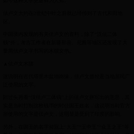
如今这种文字更是鲜为人知。
佉卢文大约在2世纪中叶之前就已经传到了古代和田地
区。
中国境内发现的有关佉卢文的资料，除了“汉佉二体
钱”外，考古工作者在新疆鄯善、尼雅等地区还发现了大
量用佉卢文字书写的木牍文书。
▲佉卢文木牍
这说明在古代塔里木盆地南缘，佉卢文曾经是当地居民广
泛使用的文字。
回过头再看“汉佉卢二体钱”上的佉卢文拼写出的意思，其
实是当时打制这枚钱币的时任国王姓名，这说明当时官方
所使用的文字是佉卢文，这明显是受到了印度的影响。
另外，在国王的名字前冠上“大王”“王中王”“众王之王”等