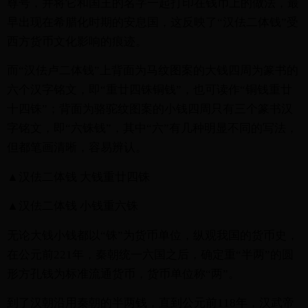
尊号，并将它和国王的名字一起打印在钱币上的做法，最
早出现在希腊化时期的安息国，这反映了“汉佉二体钱”受
西方货币文化影响的痕迹。
而“汉佉卢二体钱”上背面为马纹图案的大钱四周为篆书的
六个汉字铭文，即“重廿四铢铜钱”，也可读作“铜钱重廿
十四铢”；背面为骆驼纹图案的小钱四周只有三个篆书汉
字铭文，即“六铢钱”，其中“六”有几种明显不同的写法，
但都笔画清晰，容易辨认。
▲汉佉二体钱 大钱重廿四铢
▲汉佉二体钱 小钱重六铢
无论大钱小钱都以“铢”为货币单位，纵观我国的货币史，
在公元前221年，秦朝统一六国之后，确定重“半两”的圆
形方孔钱为标准流通货币，货币单位称“两”。
到了汉朝沿用秦朝的半两钱，直到公元前118年，汉武帝