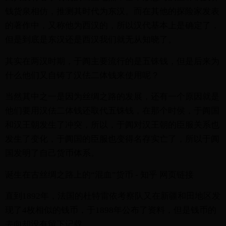
钱货泉相仿，推测其时代为东汉。而在其他的探险家发表
的著作中，又称他为西汉的，所以汉代基本上是确定了，
但是到底是东汉还是西汉我们就无从知晓了。
其实在两汉时期，于阗主要流行的是五铢钱，但是后来为
什么他们又自铸了汉佉二体钱来使用呢？
当然其中之一是因为丝绸之路的发展，还有一个原因就是
他们要用汉佉二体钱还取代五铢钱，在那个时侯，于阗国
和汉王朝发生了冲突，所以，于阗对汉王朝的臣服关系也
发生了变化，于阗国的臣服也变得名存实亡了，所以于阗
国发明了自己货币体系。
诞生在古丝绸之路上的“混血”货币 - 知乎 网页链接
直到1892年，法国的杜特雷依考察队又在新疆和田地区发
现了4枚相似的钱币，于1898年公布了资料，但是钱币的
去向却没有留下记载。