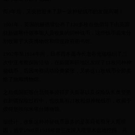
而3年后，又突然迎来了新一波神秘钱币的发掘高潮！
1901年，英国的赫恩雷公布了120多枚在他倡导下由英国
驻新疆喀什领事馆人员收集的同种钱币，这些钱币后来分
别收藏于大英博物馆和印度政府图书馆。
1902年至1914年间，日本西本愿寺长老谷光瑞组织了三
次中亚考察探险活动，在新疆和田地区发现了11枚同种神
秘钱币，后因考察活动经费紧张，又将这11枚钱币全部卖
给了旅顺博物馆。
之后俄国驻喀什总领事彼得罗夫斯基以及探险队长奥登堡
在新疆探险过程中，也收集有21枚相似神秘钱币，收藏于
彼得堡埃尔米塔什博物馆。
据统计，收集这种神秘钱币最多的是英籍葡萄牙人斯坦
因，他于1900至1916年曾三次深入塔里木盆地挖掘，共