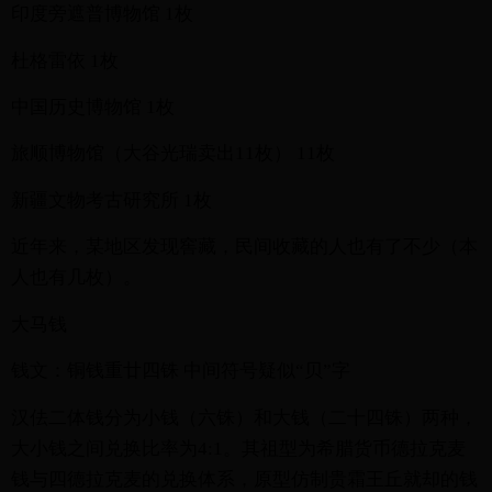
印度旁遮普博物馆 1枚
杜格雷依 1枚
中国历史博物馆 1枚
旅顺博物馆（大谷光瑞卖出11枚） 11枚
新疆文物考古研究所 1枚
近年来，某地区发现窖藏，民间收藏的人也有了不少（本
人也有几枚）。
大马钱
钱文：铜钱重廿四铢 中间符号疑似“贝”字
汉佉二体钱分为小钱（六铢）和大钱（二十四铢）两种，
大小钱之间兑换比率为4:1。其祖型为希腊货币德拉克麦
钱与四德拉克麦的兑换体系，原型仿制贵霜王丘就却的钱