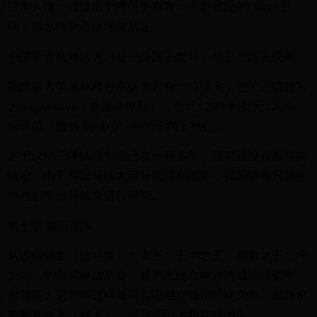
日本人榎一雄提出于阗历史存在一个尉迟氏的Gurga王
朝，前苏联学者捷马尔从之；
中国学者马雍认为只是一位国王发行，他是于阗王安国；
我国著名学者林梅村也认为只有一位国王，他的正确拼写
为Gugramaya（矩伽罗摩耶），公元175年到公元220年，
应该是《魏书 西域传》中的于阗王秋仁。
关于汉佉二体钱的争论已有一百多年，目前还没有最终的
结论。由于和田马钱大部分流落在国外，我国学者只能按
照他们给出的钱文进行研究。
第十型 骆驼图案
从该钱铭文（佉卢文）：大王、王中之王、都尉之王，伟
大的…的句式称谓来看，最早出现在两河流域的碑铭中，
古波斯人进而将这种颂词套语用在钱币的铭文中。最终也
被斯基泰人（塞人）、贵霜等国运用在钱币中。