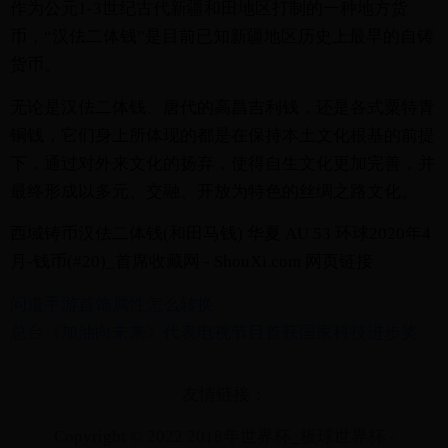
作为公元1-3世纪古代新疆和田地区打制的一种地方货
币，“汉佉二体钱”是目前已知新疆地区历史上最早的自铸
货币。
无论是汉佉二体钱、唐代的高昌吉利钱，还是各式粟特青
铜钱，它们身上所体现的都是在保持本土文化根基的前提
下，通过对外来文化的扬弃，使得自生文化更加完善，并
最终形成以多元、交融、开放为特色的丝绸之路文化。
西域铸币汉佉二体钱(和田马钱) 华夏 AU 53 环球2020年4
月-钱币(#20)_首席收藏网 - ShouXi.com 网页链接
问道手游首饰属性怎么转换
总台《加油向未来》代表电视节目首获国家科技进步奖
友情链接：
Copyright © 2022 2018年世界杯_板球世界杯 -