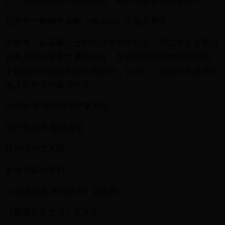
行。在迦腻色伽王之后被另一种文字婆罗米文字取代。
在国外一般称为高附（喀布尔）文或大夏字。
近年来，从新疆出土的佉卢文书中所见，可以肯定贵霜贵
族及其残余军事力量的存在，并对新疆南部地区鄯善国、
于阗国的统治都有较大的影响，公元三、四世纪在这片土
地上依然流行着佉卢文。
佉卢文 发音与日文严重相似？
佉卢文文书 尼雅遗址
矩形佉卢文木牍
参考书籍与资料
《丝绸之路 货币研究》黄志刚
《新疆历史货币》王永生