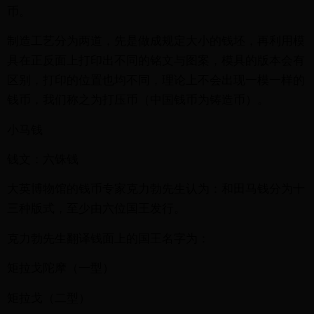
币。
制造工艺分为两道，先是做成规定大小的钱坯，再利用模
具在正反面上打印出不同的铭文与图案，模具的版本会有
区别，打印的位置也均不同，理论上不会出现一模一样的
钱币，我们称之为打压币（中国钱币为铸造币）。
小马钱
钱文：六铢钱
大英博物馆的钱币专家克力勃先生认为：和田马钱分为十
三种版式，至少由六位国王发行。
克力勃先生翻译钱面上的国王名字为：
矩拉戈陀摩（一型）
矩拉戈（二型）