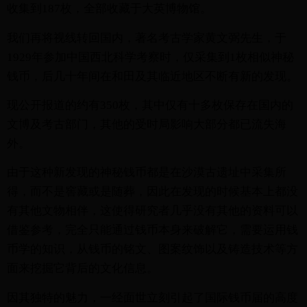
收集到187枚，全部收藏于大英博物馆。
我们再将视线转回国内，著名考古学家黄文弼先生，于
1929年参加中国西北科学考察时，仅采集到1枚相似神秘
钱币，后几十年间在和田及其临近地区不断有新的发现。
现公开报道的约有350枚，其中仅有十多枚保存在国内的
文博及考古部门，其他的受时局影响大部分都已流失海
外。
由于这种新发现的神秘钱币都是在沙漠古遗址中采集所
得，而不是窖藏或是随葬，因此在发现的时候基本上都没
有其他文物相伴，这使得研究者几乎没有其他的资料可以
借鉴参考，完全只能通过钱币本身来破解它，需要运用钱
币学的知识，从钱币的铭文、图案纹饰以及铸造技术等方
面来挖掘它背后的文化信息。
因其独特的魅力，一经面世立刻引起了国际钱币届的高度