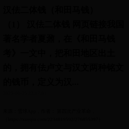
汉佉二体钱（和田马钱）
（1） 汉佉二体钱 网页链接我国
著名学者夏鼐，在《和田马钱
考》一文中，把和田地区出土
的，拥有佉卢文与汉文两种铭文
的钱币，定义为汉...
2025-06-25 22:17:01
来源：雪球App，作者： 第四次产业革命，
（https://xueqiu.com/2234819592/276855397）