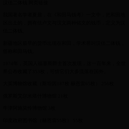
汉佉二体钱 网页链接
我国著名学者夏鼐，在《和田马钱考》一文中，把和田地
区出土的，拥有佉卢文与汉文两种铭文的钱币，定义为汉
佉二体钱。
新疆地区最早的货币出现在和田，学术界叫汉佉二体钱，
俗称和田马钱。
1874年，英国人福塞斯爵士首次发现，这一百年来，全世
界公布收藏了353枚，可惜它们大多流落在国外。
大英博物馆收藏（斯坦因187枚 赫恩雷65枚） 256枚
俄罗斯艾尔米塔什博物馆 21枚
牛津阿施莫怜博物馆 3枚
印度政府图书馆（赫恩雷55枚） 55枚