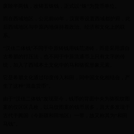
废除半两钱，改铸五铢钱，正式以“铢”为货币单位。
而在西域地区，公元前60年，汉宣帝设置西域都护府，此
后西域地区与中原内地保持着政治、经济和文化上的联
系。
“汉佉二体钱”不同于中原铸钱用钱范浇铸，而是采用源自
古希腊的打压法，也不同于中原流通币上只有文字的传
统，加入了西域本土文化中的马和骆驼形象元素。
它是希腊文化通过印度传入和田，同中国文化相结合，产
生了这种“混血货币”。
由于“汉佉二体钱”发现至今，钱币的背面中央为骆驼纹图
案的仅区区几枚，以马纹图案的钱币居多，且大多发现于
古代于阗国（今新疆和田地区）一带，故又称其为“和田
马钱”。