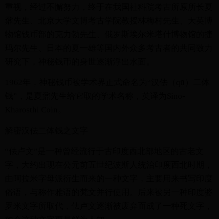
重视，经过不懈努力，终于在我国社科院考古所原所长夏
鼐先生、北京大学文博考古学院教授林梅村先生、大英博
物馆钱币部的克力勃先生、俄罗斯埃尔米塔什博物馆的捷
玛尔先生、日本的夏一雄等国内外众多考古者的共同致力
研究下，神秘钱币的身世逐渐浮出水面。
1962年，神秘钱币被学术界正式命名为“汉佉（qū）二体
钱”，是夏鼐先生给它取的学术名称，英译为Sino-
Kharosthi Coin。
解密汉佉二体钱之文字
“佉卢文”是一种曾经流行于古印度西北部地区的古老文
字，大约出现在公元前五世纪波斯人统治印度西北时期，
由阿拉米字母派衍生而来的一种文字，主要用来书写印度
俗语，与称作雅语的梵文并行使用。后来被另一种印度婆
罗米文字所取代，佉卢文逐渐被废弃而成了一种死文字，