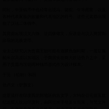
同时，中亚钱币中也经常出现马、骆驼、牛等图案，以及
各种代表家族的族徽和代表地区的符号。这些元素都出现
在了汉佉二体钱中。
其背面出现汉文六铢、廿四铢铭文，应该是与汉人商贸而
出现的兑换货币。
余太山研究认为贵霜王朝可能在迦腻色伽时期，一度征服
帕米尔高原以东地区，于阗国夹在两大政治势力之中，采
用了贵霜与汉朝两种钱币形式作为设计模本。
于元 （铅制）和田
佉卢文（驴唇文）
这是流行在印度西北部地区的古文字，大约在公元前五世
纪波斯人统治印度时，由阿拉米字母派生而来，与梵文并