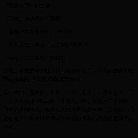
《双语钱币》刘文锁
《汉佉二体钱再议》王樾
《西域考古历史论集》 王炳华
《和田汉佉二体钱》克力勃 姚朔民译
《再论汉佉二体钱》林梅村
汉佉二体钱是什么钱？跟马钱有什么关系？中西结合的钱
币是这样的_手机搜狐网 网页链接
有一块的，五块的，十块，二十，五十，一百什么的，它
只分为大钱和小钱两种，小钱为六铢，大钱为二十四铢，
而他们之间的兑换比率就和九九乘法表一样，是4比1。而
这种兑换比率是以希腊货币中德拉克马与四德拉克马为原
型的。