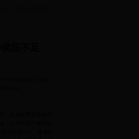
夺冠
世界杯冠军国家
种供应不足
t Annual-China）
年增加1%。
计，该省的苹果总体产
高温，全省苹果产量可能
，根据行业估计，该省的