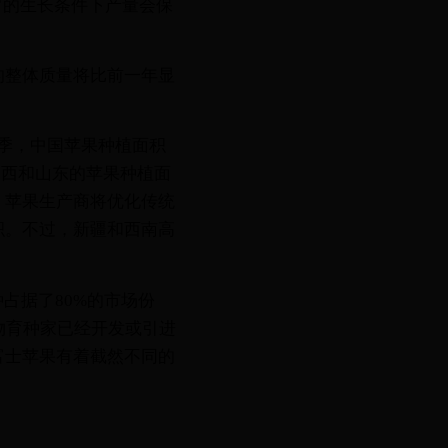
常的生长条件下产量会保
的整体质量将比前一年显
4季，中国苹果种植面积
、山西和山东的苹果种植面
，苹果生产商将优化传统
积。不过，新疆和西南高
占据了80%的市场份
物育种家已经开发或引进
富士苹果有着截然不同的