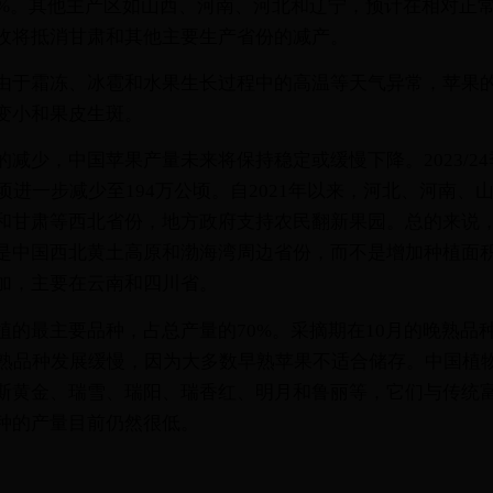
0%。其他主产区如山西、河南、河北和辽宁，预计在相对正
收将抵消甘肃和其他主要生产省份的减产。
由于霜冻、冰雹和水果生长过程中的高温等天气异常，苹果
变小和果皮生斑。
减少，中国苹果产量未来将保持稳定或缓慢下降。2023/2
6万公顷进一步减少至194万公顷。自2021年以来，河北、河南
和甘肃等西北省份，地方政府支持农民翻新果园。总的来说
是中国西北黄土高原和渤海湾周边省份，而不是增加种植面
加，主要在云南和四川省。
的最主要品种，占总产量的70%。采摘期在10月的晚熟品种
早熟品种发展缓慢，因为大多数早熟苹果不适合储存。中国植
斯黄金、瑞雪、瑞阳、瑞香红、明月和鲁丽等，它们与传统
种的产量目前仍然很低。