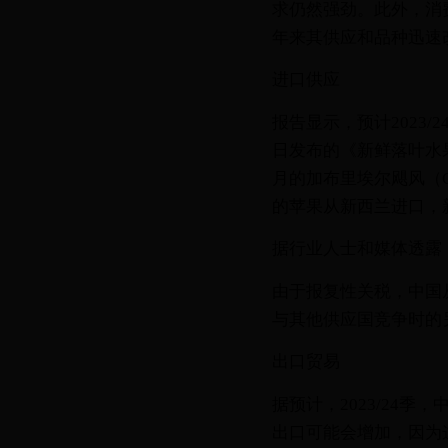
求仍然强劲。此外，消
年来其供应和品种迅速
进口供应
报告显示，预计2023/
日发布的《新鲜落叶水果年度报告
月的加布里埃尔飓风（G
的苹果从新西兰进口，
据行业人士和媒体透露
由于报复性关税，中国
与其他供应国竞争时的
出口贸易
据预计，2023/24
出口可能会增加，因为