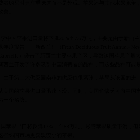
费者购买时更注重味道而不是外观。苹果还与其他水果竞争
改善。
24季中国苹果进口量将下降20%至7.6万吨，主要是由于新西兰供
——新西兰》（Fresh Deciduous Fruit Annual- Ne
abrielle）袭击了新西兰主要苹果产区，导致该国苹果产
新西兰开发了许多吸引中国消费者的品种，而这些品种可能
，由于第二大供应国南非的供应也很紧张，苹果从该国的进
从美国的苹果进口量迅速下滑。同时，美国也缺乏可向中国
另一个劣势。
季，中国苹果出口将反弹13%，至88万吨。尽管苹果质量下滑，
这些邻国市场更喜欢较小的苹果。