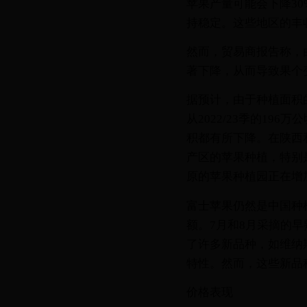
苹果产量可能会下降3
持稳定。这些地区的丰
然而，贸易商报告称，
著下降，从而导致果个
据预计，由于种植面积的
从2022/23季的19
积都有所下降。在陕西
产区的苹果种植，特别
原的苹果种植园正在增
富士苹果仍然是中国种植
额。7月和8月采摘的
了许多新品种，如维纳
特性。然而，这些新品
价格表现