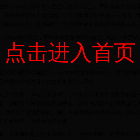
告称，今年二级苹果（直径八厘米或以上）平均价格为每公斤8
高。 贸易商将价格上涨归因于今年优质苹果供应减少。然而，
等待价格下跌。贸易商称，低等级苹果的收购价格要低得多
来，由于国内供应减少，苹果价格普遍保持在高位。此外，生产
点击进入首页
中国水果消费将小幅反弹，2024年将继续缓慢增长。尽管中
仍然将水果视为日常饮食的重要组成部分 。
大尺寸水果，但在后疫情时代，中等大小水果的销量开始回
宜，这吸引了关注价格的消费者。部分收入较高的消费者已
，尽管取消了疫情期间的限制，许多消费者仍继续在网上购买
采的更新鲜、价格更低的水果。
前，主要原因是国内供应量巨大，但品种有限。对苹果新品