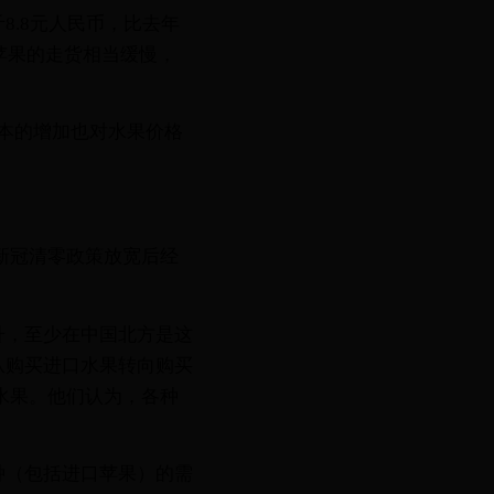
.8元人民币，比去年
苹果的走货相当缓慢，
。
成本的增加也对水果价格
国新冠清零政策放宽后经
升，至少在中国北方是这
从购买进口水果转向购买
水果。他们认为，各种
种（包括进口苹果）的需