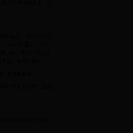
，尤其是柑橘类水果，近
应减少。 据 USDA 近
w Zealand）显示，今年2
量大幅下降。中国一半以上
是其他国家都没有的。
口可能也会放缓。
市场供应的新品种，这是
但对南亚和东南亚国家的