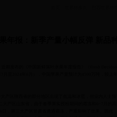
首页
世界杯多久
巴西世界杯
苹果年报：新季产量小幅反弹 新品
发布的《中国新鲜落叶水果年度报告》（Fresh Deciduous Frui
23年7月至2024年6月），中国苹果产量预计为4500万吨，较上
一大产区陕西省的部分地区出现了低温和冰雹，但业内人士预
二大产区山东省，由于春季果实授粉期间的霜冻和6~7月的
月28日，第三大产区甘肃省遭遇霜冻，严重影响了坐果。因此