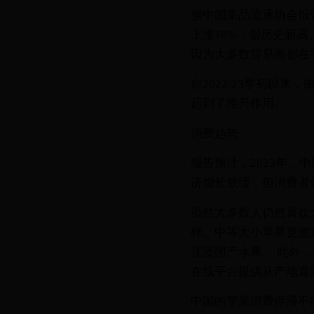
据中国果品流通协会报
上涨18%，创历史新
因为大多数贸易商都在
自2022/23季初以
起到了推升作用。
消费趋势
报告预计，2023年，
济增长放缓，但消费者
虽然大多数人仍然喜欢
样。中等大小苹果更便
优质国产水果。 此外
在线平台提供从产地直
中国的苹果消费停滞不