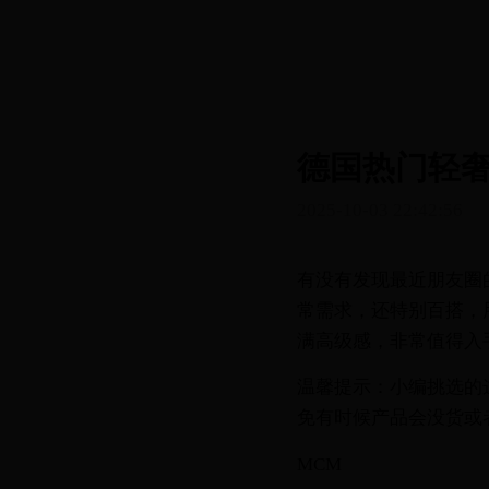
德国热门轻奢包
2025-10-03 22:42:56
有没有发现最近朋友圈
常需求，还特别百搭，
满高级感，非常值得入
温馨提示：小编挑选的
免有时候产品会没货或
MCM