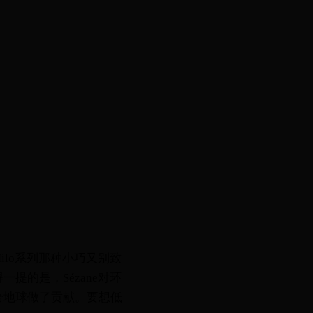
ilo系列那种小巧又别致
的是，Sézane对环
给地球做了贡献。要想低