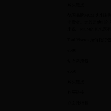
购买链接
德国品牌MCM以其经典
消费者。尤其是他们的
来说，MCM的包包既
Toni Visetos 拉链托特
€580
钻石斜挎包
€650
购买链接
购买链接
双面托特包