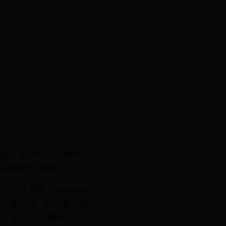
起家，后来逐步拓展到包
格充满现代运动风。
常通勤。Bogner的
人一眼心动。对于喜欢活
行，还是日常通勤，它们