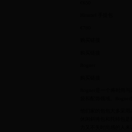
€650
Himmel 手提包
€780
购买链接
购买链接
Bogner
购买链接
Bogner是一个将时
袋和配饰领域。Bogn
他们家的包包大多采用高
休闲斜挎包和托特包是
力又不失时尚感的人来说