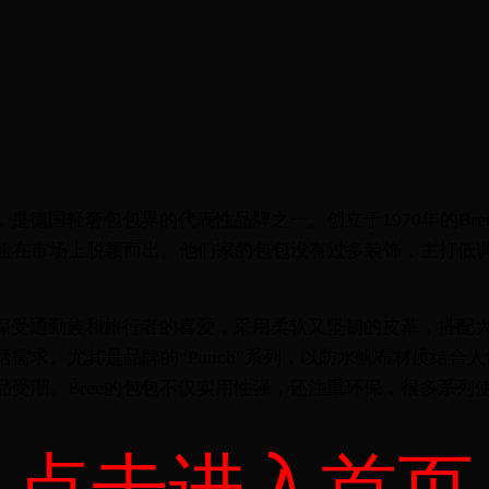
义，是德国轻奢包包界的代表性品牌之一。创立于1970年的Br
速在市场上脱颖而出。他们家的包包没有过多装饰，主打低
挎包深受通勤族和旅行者的喜爱，采用柔软又坚韧的皮革，搭配
需求。尤其是品牌的“Punch”系列，以防水帆布材质结合
品受潮。Bree的包包不仅实用性强，还注重环保，很多系列