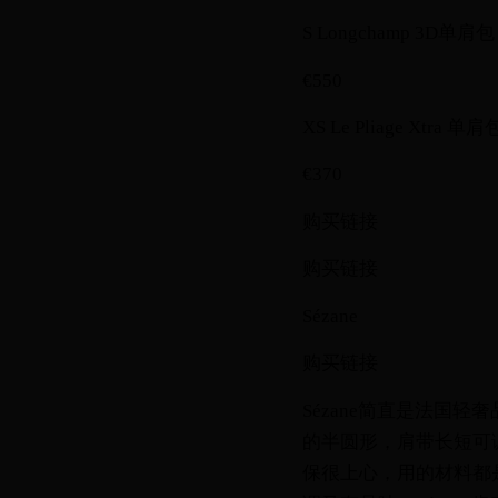
S Longchamp 3D单肩包
€550
XS Le Pliage Xtra 单肩
€370
购买链接
购买链接
Sézane
购买链接
Sézane简直是法国
的半圆形，肩带长短可调
保很上心，用的材料都