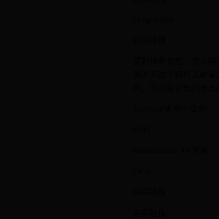
Longchamp
购买链接
提到轻奢包包，怎么能不
离不开这个好用又耐看
用。而且最近他们推出
Essential帆布手提包
€340
Beuteltasche XS 罗索
€450
购买链接
购买链接