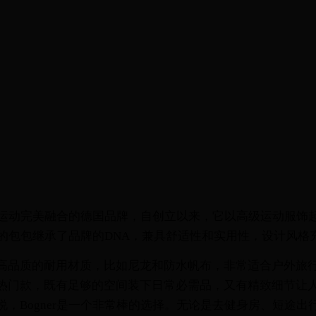
尚与运动完美融合的德国品牌，自创立以来，它以高级运动服饰
er的包包继承了品牌的DNA，兼具舒适性和实用性，设计风
品质的耐用材质，比如尼龙和防水帆布，非常适合户外旅行或日
热门款，既有足够的空间装下日常必需品，又有精致细节让
，Bogner是一个非常棒的选择。无论是去健身房、短途出