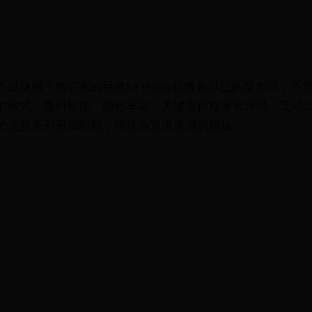
提珑骧？他们家的经典Le Pliage折叠包早已风靡全球，
的款式。面料轻便、颜色丰富，关键是价格非常亲民，无论
的皮质系列更加时髦，很适合追求质感的姐妹。