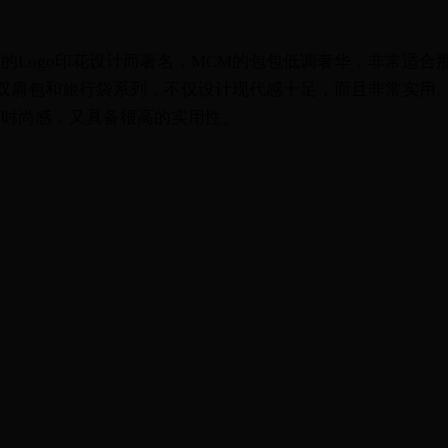
的Logo印花设计而著名，MCM的包包低调奢华，非常适合
双肩包和旅行袋系列，不仅设计现代感十足，而且非常实用
有时尚感，又具备很高的实用性。
包