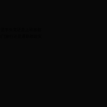
不管是学生党还是上班族都
出门旅行还是通勤都超实