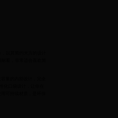
ee，以其简约大方的设计
调耐看，非常适合喜欢简
大容量的内部设计，完全
人性化口袋设计，让你在
使用可持续材质，是环保