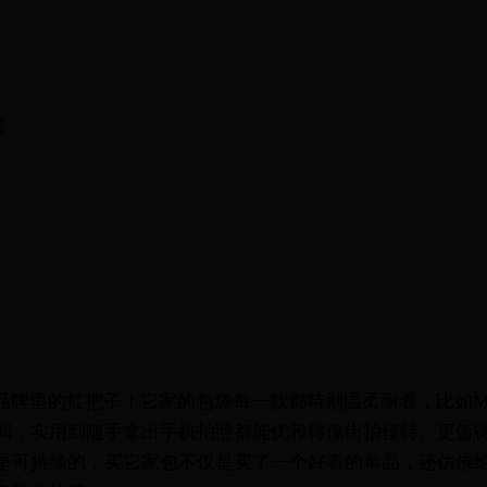
包
轻奢品牌里的扛把子！它家的包袋每一款都特别温柔耐看，比如M
，实用到随手拿出手机拍照都能优雅得像街拍模特。更值得一提
是可持续的，买它家包不仅是买了一个好看的单品，还仿佛