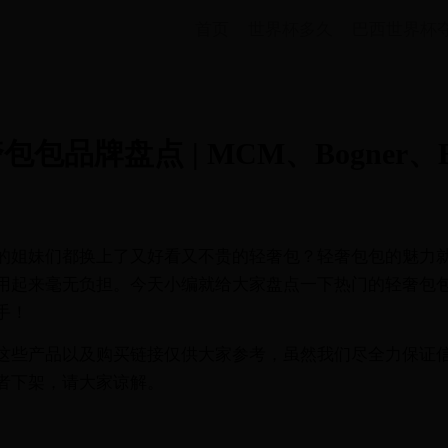
首页
世界杯多久
巴西世界杯
包品牌盘点 | MCM、Bogner、B
的姐妹们都换上了又好看又不贵的轻奢包？轻奢包包的魅力
用起来毫无负担。今天小编就给大家盘点一下热门的轻奢包
手！
这些产品以及购买链接仅供大家参考，虽然我们尽全力保证
者下架，请大家谅解。