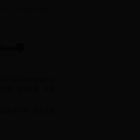
夺冠
世界杯冠军国家
ree等
就在于它们不仅能满足日
包品牌，低调实用，又充
信息的及时性，但无法避