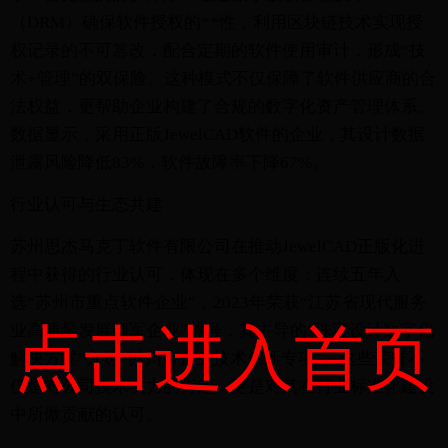
（DRM）确保软件授权的**性，利用区块链技术实现授
权记录的不可篡改，配合定期的软件使用审计，形成“技
术+管理”的双保险。这种模式不仅保障了软件供应商的合
法权益，更帮助企业构建了合规的数字化资产管理体系。
数据显示，采用正版JewelCAD软件的企业，其设计数据
泄露风险降低83%，软件故障率下降67%。
行业认可与生态共建
苏州思杰马克丁软件有限公司在推动JewelCAD正版化进
程中获得的行业认可，体现在多个维度：连续五年入
选“苏州市重点软件企业”，2023年荣获“江苏省现代服务
点击进入首页
业高质量发展领军企业”称号，其主导的“珠宝设计数字化
解决方案”入选“苏州市企业技术创新专项”。这些荣誉不
仅是对公司技术实力的肯定，更是对其在行业标准化建设
中所做贡献的认可。